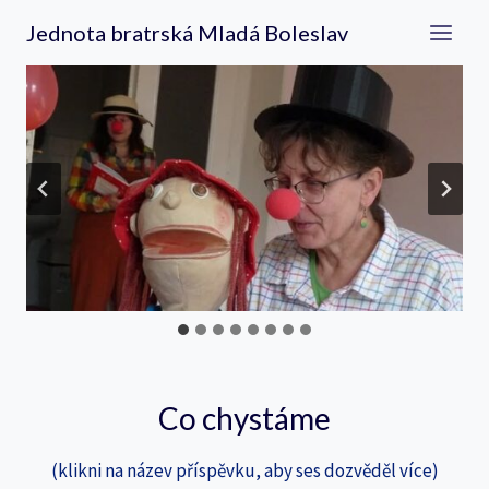
Přeskočit
Jednota bratrská Mladá Boleslav
na
obsah
Co chystáme
(klikni na název příspěvku, aby ses dozvěděl více)