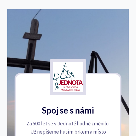
Spoj se s námi
Za 500 let se v Jednotě hodně změnilo.
Už nepíšeme husím brkem a místo