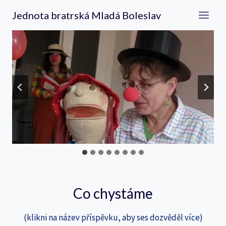
Přeskočit
Jednota bratrská Mladá Boleslav
na
obsah
Co chystáme
(klikni na název příspěvku, aby ses dozvěděl více)