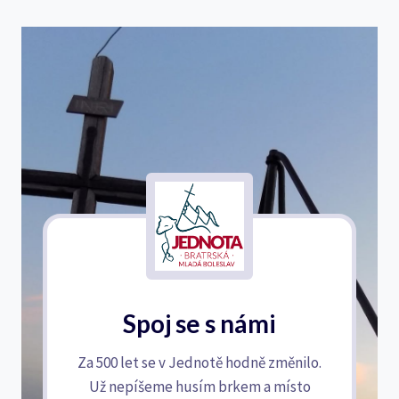
Spoj se s námi
Za 500 let se v Jednotě hodně změnilo.
Už nepíšeme husím brkem a místo