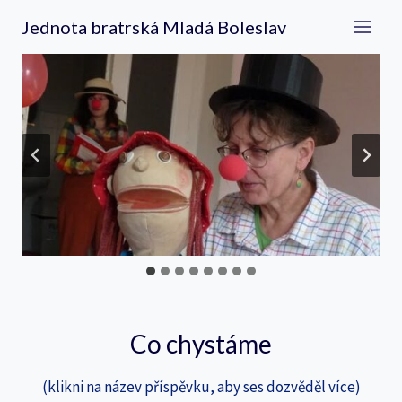
Přeskočit
Jednota bratrská Mladá Boleslav
na
obsah
Co chystáme
(klikni na název příspěvku, aby ses dozvěděl více)