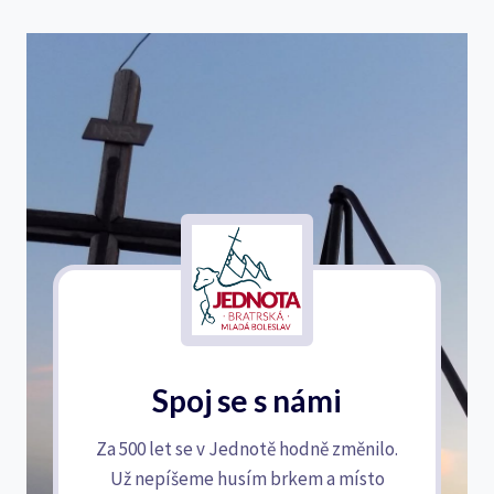
Spoj se s námi
Za 500 let se v Jednotě hodně změnilo.
Už nepíšeme husím brkem a místo