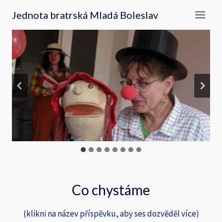
Přeskočit
Jednota bratrská Mladá Boleslav
na
obsah
Co chystáme
(klikni na název příspěvku, aby ses dozvěděl více)