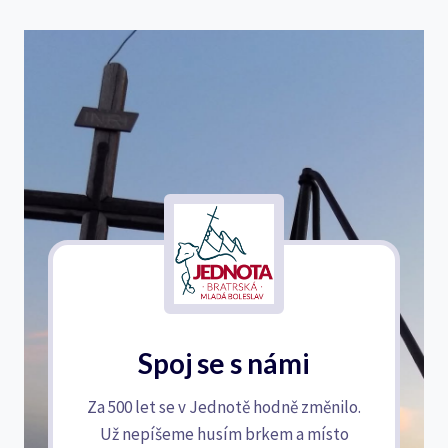
Spoj se s námi
Za 500 let se v Jednotě hodně změnilo.
Už nepíšeme husím brkem a místo