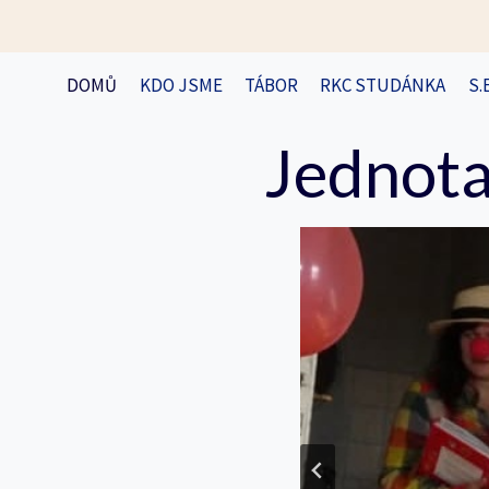
Přeskočit
na
obsah
DOMŮ
KDO JSME
TÁBOR
RKC STUDÁNKA
S.
Jednota