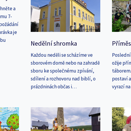
áhněte a
amu 7-
 požádání
rávka je
ebu
Nedělní shromka
Příměs
Každou neděli se scházíme ve
Poslední
sborovém domě nebo na zahradě
ožije př
sboru ke společnému zpívání,
táborem. 
sdílení a rozhovoru nad biblí, o
postaví 
prázdninách občas i…
vyrazí n