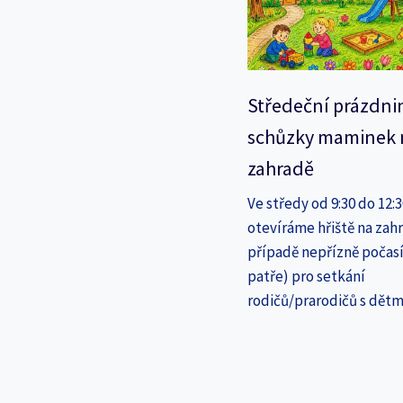
Středeční prázdni
schůzky maminek 
zahradě
Ve středy od 9:30 do 12:
otevíráme hřiště na zahr
případě nepřízně počasí
patře) pro setkání
rodičů/prarodičů s dětm