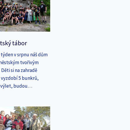
tský tábor
 týden v srpnu náš dům
íměstským tvořivým
Děti si na zahradě
a vyzdobí 5 bunkrů,
a výlet, budou…