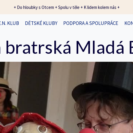
+ Do hloubky s Otcem + Spolu v těle + K lidem kolem nás +
E.N. KLUB
DĚTSKÉ KLUBY
PODPORA A SPOLUPRÁCE
KO
 bratrská Mladá 