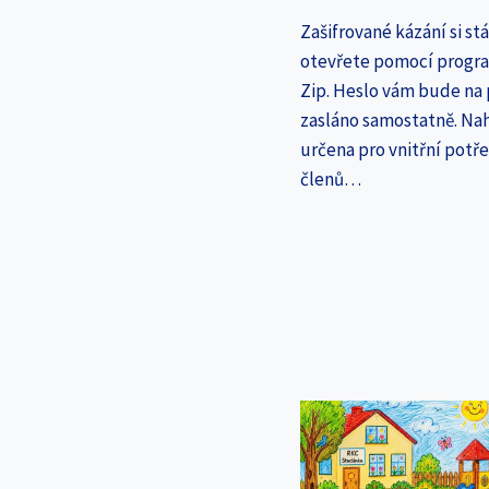
Zašifrované kázání si st
otevřete pomocí progr
Zip. Heslo vám bude na
zasláno samostatně. Nah
určena pro vnitřní potř
členů…