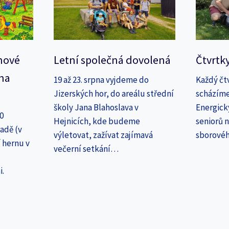
nové
Letní společná dovolená
Čtvrtk
na
19 až 23. srpna vyjdeme do
Každý čt
Jizerských hor, do areálu střední
scházíme
školy Jana Blahoslava v
Energick
30
Hejnicích, kde budeme
seniorů n
adě (v
výletovat, zažívat zajímavá
sborové
 hernu v
večerní setkání…
i.