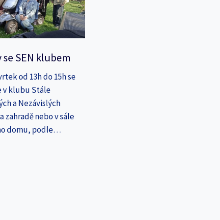
y se SEN klubem
vrtek od 13h do 15h se
 v klubu Stále
ých a Nezávislých
a zahradě nebo v sále
ho domu, podle…