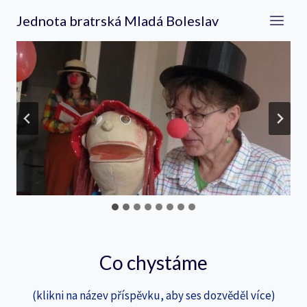
Přeskočit
Jednota bratrská Mladá Boleslav
na
obsah
Co chystáme
(klikni na název příspěvku, aby ses dozvěděl více)