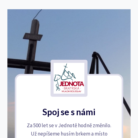
Spoj se s námi
Za 500 let se v Jednotě hodně změnilo.
Už nepíšeme husím brkem a místo