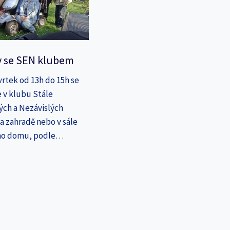
y se SEN klubem
vrtek od 13h do 15h se
 v klubu Stále
ých a Nezávislých
a zahradě nebo v sále
ho domu, podle…