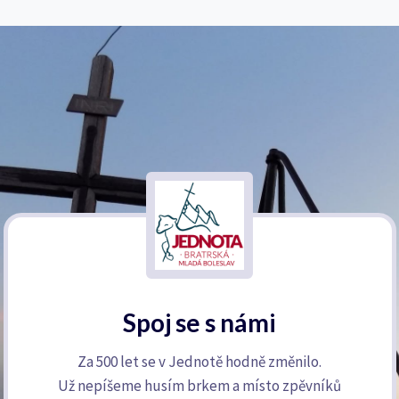
Spoj se s námi
Za 500 let se v Jednotě hodně změnilo.
Už nepíšeme husím brkem a místo zpěvníků