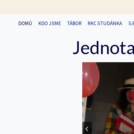
Přeskočit
na
obsah
DOMŮ
KDO JSME
TÁBOR
RKC STUDÁNKA
S.
Jednota