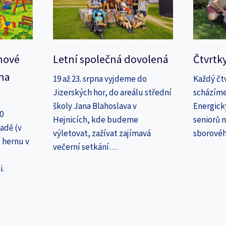
nové
Letní společná dovolená
Čtvrtk
na
19 až 23. srpna vyjdeme do
Každý čt
Jizerských hor, do areálu střední
scházíme
školy Jana Blahoslava v
Energick
30
Hejnicích, kde budeme
seniorů n
adě (v
výletovat, zažívat zajímavá
sborové
 hernu v
večerní setkání…
i.