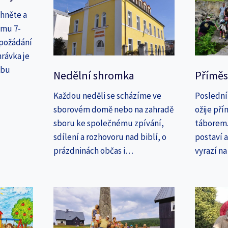
áhněte a
amu 7-
 požádání
rávka je
ebu
Nedělní shromka
Příměs
Každou neděli se scházíme ve
Poslední
sborovém domě nebo na zahradě
ožije př
sboru ke společnému zpívání,
táborem. 
sdílení a rozhovoru nad biblí, o
postaví 
prázdninách občas i…
vyrazí n