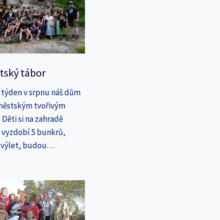
tský tábor
 týden v srpnu náš dům
íměstským tvořivým
Děti si na zahradě
a vyzdobí 5 bunkrů,
a výlet, budou…