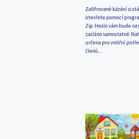
Zašifrované kázání si st
otevřete pomocí progr
Zip. Heslo vám bude na
zasláno samostatně. Nah
určena pro vnitřní potř
členů…