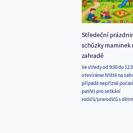
Středeční prázdni
schůzky maminek 
zahradě
Ve středy od 9:30 do 12:
otevíráme hřiště na zahr
případě nepřízně počasí
patře) pro setkání
rodičů/prarodičů s dětm