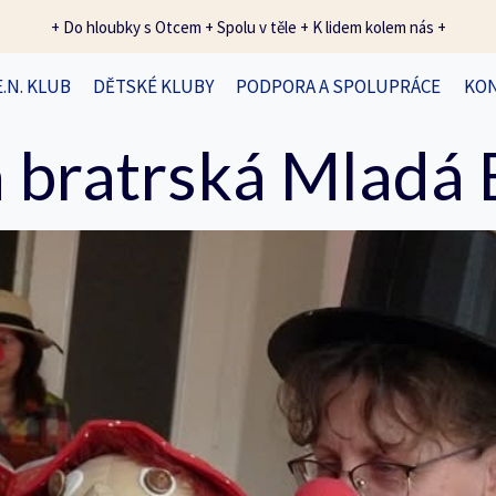
+ Do hloubky s Otcem + Spolu v těle + K lidem kolem nás +
E.N. KLUB
DĚTSKÉ KLUBY
PODPORA A SPOLUPRÁCE
KO
 bratrská Mladá 