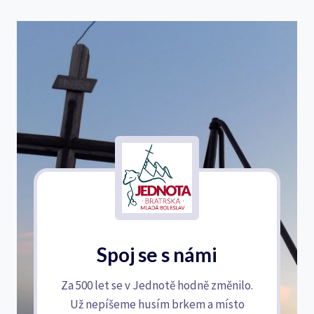
Spoj se s námi
Za 500 let se v Jednotě hodně změnilo.
Už nepíšeme husím brkem a místo