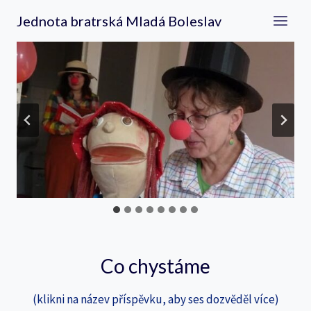
Přeskočit
Jednota bratrská Mladá Boleslav
na
obsah
Co chystáme
(klikni na název příspěvku, aby ses dozvěděl více)