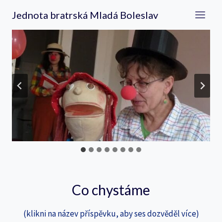
Přeskočit
Jednota bratrská Mladá Boleslav
na
obsah
Co chystáme
(klikni na název příspěvku, aby ses dozvěděl více)