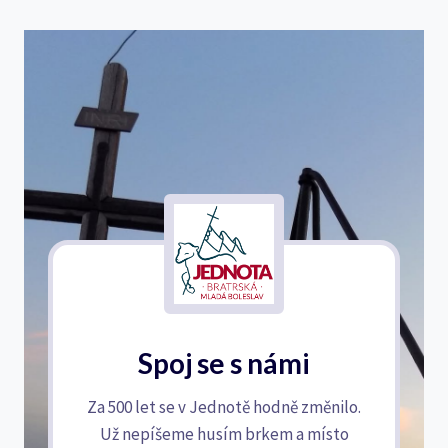
Spoj se s námi
Za 500 let se v Jednotě hodně změnilo.
Už nepíšeme husím brkem a místo