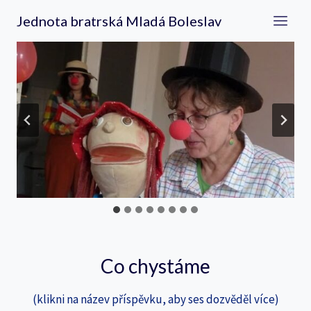
Přeskočit
Jednota bratrská Mladá Boleslav
na
obsah
…
Co chystáme
(klikni na název příspěvku, aby ses dozvěděl více)