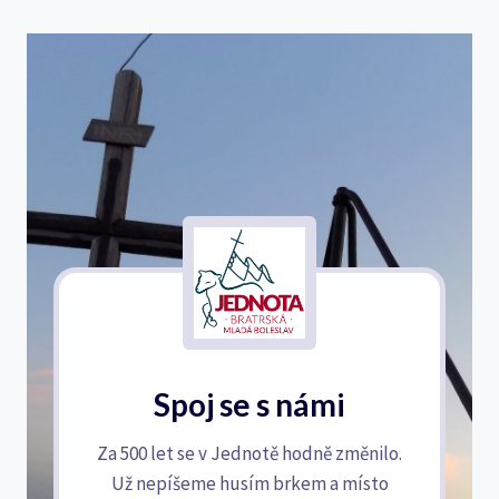
Spoj se s námi
Za 500 let se v Jednotě hodně změnilo.
Už nepíšeme husím brkem a místo