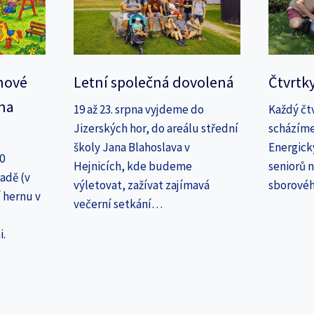
nové
Letní společná dovolená
Čtvrtk
na
19 až 23. srpna vyjdeme do
Každý čt
Jizerských hor, do areálu střední
scházíme
školy Jana Blahoslava v
Energick
30
Hejnicích, kde budeme
seniorů n
adě (v
výletovat, zažívat zajímavá
sborové
 hernu v
večerní setkání…
i.