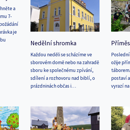
áhněte a
amu 7-
 požádání
rávka je
ebu
Nedělní shromka
Příměs
Každou neděli se scházíme ve
Poslední
sborovém domě nebo na zahradě
ožije př
sboru ke společnému zpívání,
táborem. 
sdílení a rozhovoru nad biblí, o
postaví 
prázdninách občas i…
vyrazí n