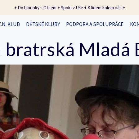
+ Do hloubky s Otcem + Spolu v těle + K lidem kolem nás +
E.N. KLUB
DĚTSKÉ KLUBY
PODPORA A SPOLUPRÁCE
KO
 bratrská Mladá 