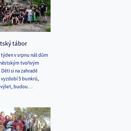
tský tábor
 týden v srpnu náš dům
íměstským tvořivým
Děti si na zahradě
a vyzdobí 5 bunkrů,
a výlet, budou…