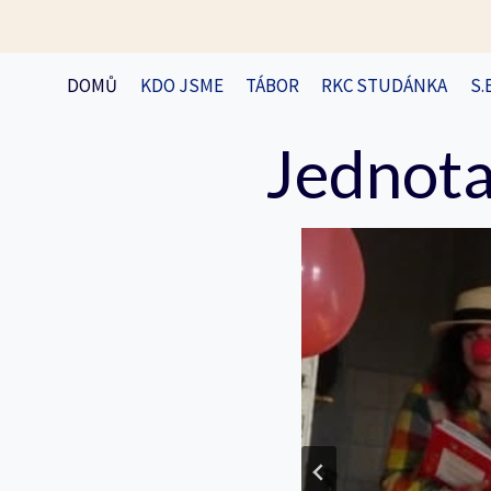
Přeskočit
na
obsah
DOMŮ
KDO JSME
TÁBOR
RKC STUDÁNKA
S.
Jednota