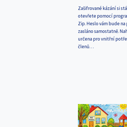
Zašifrované kázání si st
otevřete pomocí progr
Zip. Heslo vám bude na
zasláno samostatně. Nah
určena pro vnitřní potř
členů…