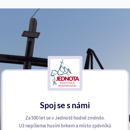
Spoj se s námi
Za 500 let se v Jednotě hodně změnilo.
Už nepíšeme husím brkem a místo zpěvníků