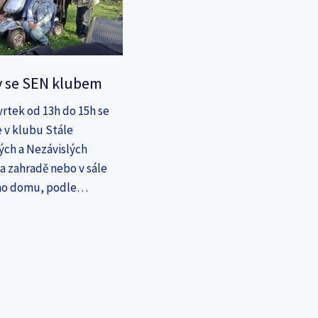
y se SEN klubem
vrtek od 13h do 15h se
 v klubu Stále
ých a Nezávislých
a zahradě nebo v sále
ho domu, podle…