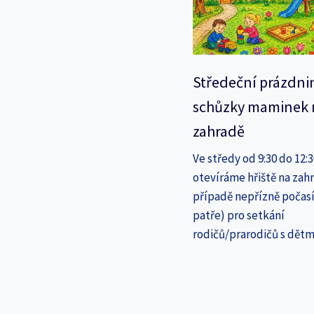
Středeční prázdni
schůzky maminek 
zahradě
Ve středy od 9:30 do 12:
otevíráme hřiště na zahr
případě nepřízně počasí
patře) pro setkání
rodičů/prarodičů s dětm