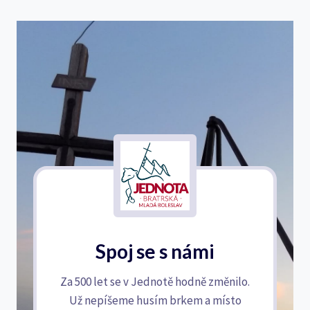
Spoj se s námi
Za 500 let se v Jednotě hodně změnilo.
Už nepíšeme husím brkem a místo