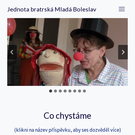
Přeskočit
Jednota bratrská Mladá Boleslav
na
obsah
Co chystáme
(klikni na název příspěvku, aby ses dozvěděl více)