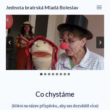
Přeskočit
Jednota bratrská Mladá Boleslav
na
obsah
…
Co chystáme
(klikni na název příspěvku, aby ses dozvěděl více)