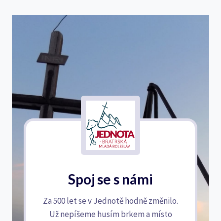
Spoj se s námi
Za 500 let se v Jednotě hodně změnilo.
Už nepíšeme husím brkem a místo