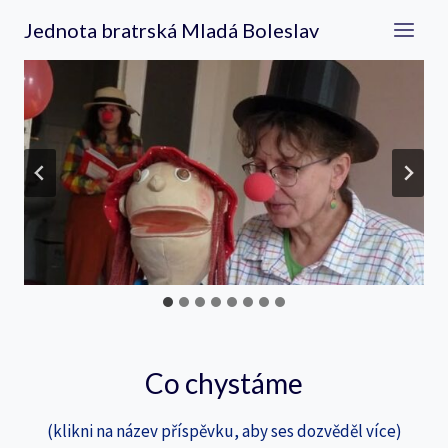
Přeskočit
Jednota bratrská Mladá Boleslav
na
obsah
Co chystáme
(klikni na název příspěvku, aby ses dozvěděl více)