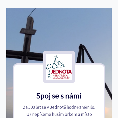
Spoj se s námi
Za 500 let se v Jednotě hodně změnilo.
Už nepíšeme husím brkem a místo