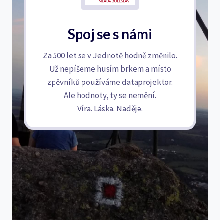
Spoj se s námi
Za 500 let se v Jednotě hodně změnilo.
Už nepíšeme husím brkem a místo
zpěvníků používáme dataprojektor.
Ale hodnoty, ty se nemění.
Víra. Láska. Naděje.