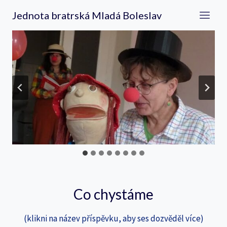
Přeskočit
Jednota bratrská Mladá Boleslav
na
obsah
Co chystáme
(klikni na název příspěvku, aby ses dozvěděl více)