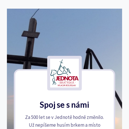
Spoj se s námi
Za 500 let se v Jednotě hodně změnilo.
Už nepíšeme husím brkem a místo