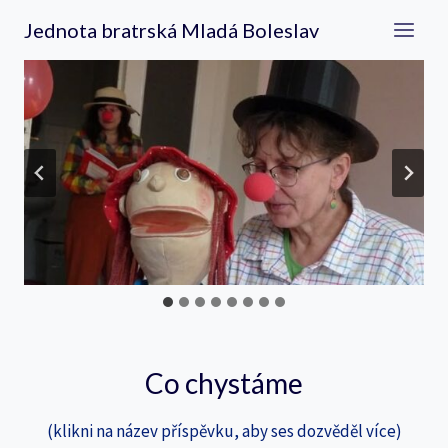
Přeskočit
Jednota bratrská Mladá Boleslav
na
obsah
Co chystáme
(klikni na název příspěvku, aby ses dozvěděl více)