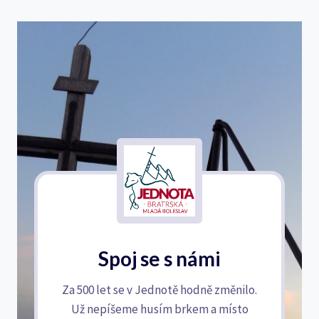
Spoj se s námi
Za 500 let se v Jednotě hodně změnilo.
Už nepíšeme husím brkem a místo