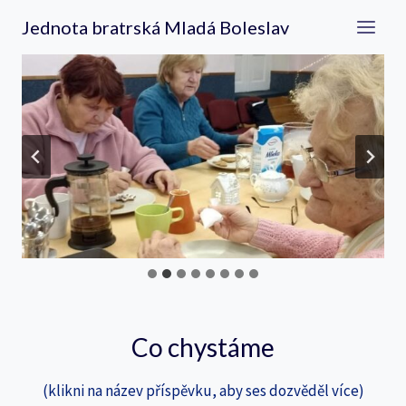
Přeskočit
Jednota bratrská Mladá Boleslav
na
obsah
Co chystáme
(klikni na název příspěvku, aby ses dozvěděl více)