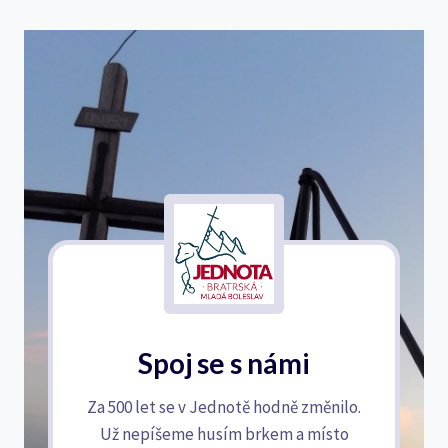
Spoj se s námi
Za 500 let se v Jednotě hodně změnilo.
Už nepíšeme husím brkem a místo