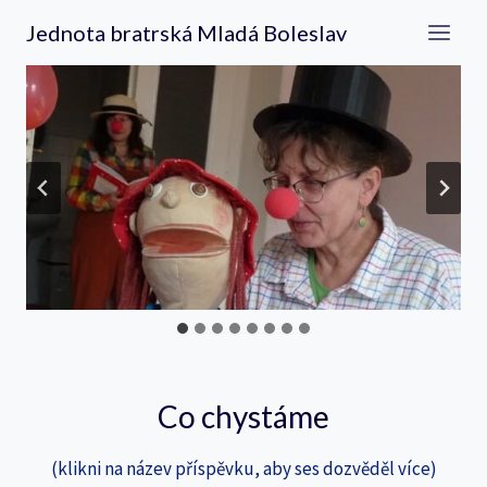
Přeskočit
Jednota bratrská Mladá Boleslav
na
obsah
Co chystáme
(klikni na název příspěvku, aby ses dozvěděl více)