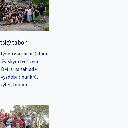
tský tábor
 týden v srpnu náš dům
íměstským tvořivým
Děti si na zahradě
a vyzdobí 5 bunkrů,
a výlet, budou…