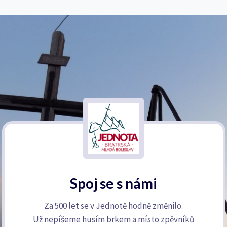
Spoj se s námi
Za 500 let se v Jednotě hodně změnilo.
Už nepíšeme husím brkem a místo zpěvníků