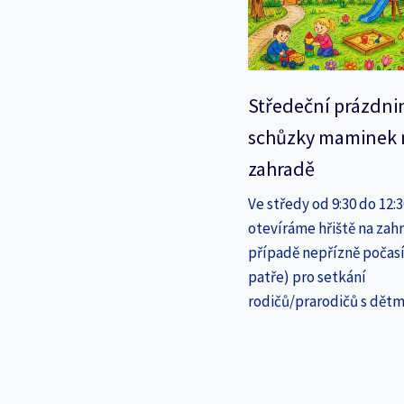
Středeční prázdni
schůzky maminek 
zahradě
Ve středy od 9:30 do 12:
otevíráme hřiště na zahr
případě nepřízně počasí
patře) pro setkání
rodičů/prarodičů s dětm