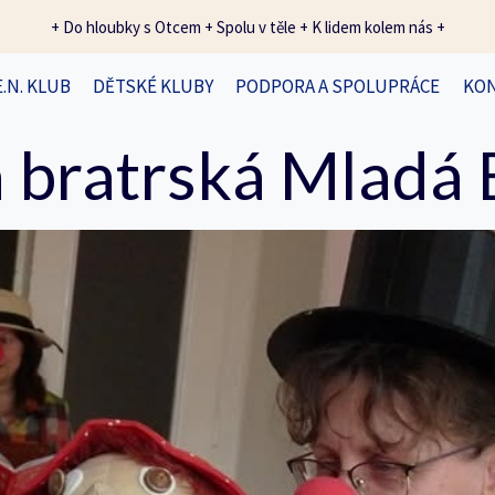
+ Do hloubky s Otcem + Spolu v těle + K lidem kolem nás +
E.N. KLUB
DĚTSKÉ KLUBY
PODPORA A SPOLUPRÁCE
KO
 bratrská Mladá 