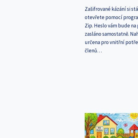
Zašifrované kázání si st
otevřete pomocí progr
Zip. Heslo vám bude na
zasláno samostatně. Nah
určena pro vnitřní potř
členů…