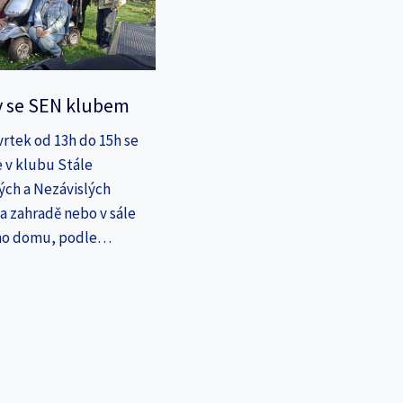
y se SEN klubem
vrtek od 13h do 15h se
 v klubu Stále
ých a Nezávislých
a zahradě nebo v sále
ho domu, podle…