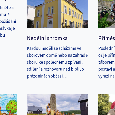
áhněte a
amu 7-
 požádání
rávka je
ebu
Nedělní shromka
Příměs
Každou neděli se scházíme ve
Poslední
sborovém domě nebo na zahradě
ožije př
sboru ke společnému zpívání,
táborem. 
sdílení a rozhovoru nad biblí, o
postaví 
prázdninách občas i…
vyrazí n