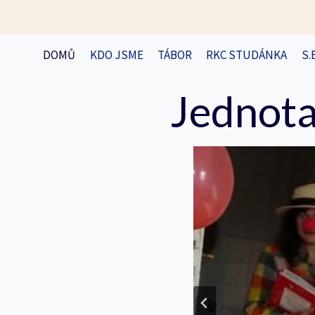
Přeskočit
na
obsah
DOMŮ
KDO JSME
TÁBOR
RKC STUDÁNKA
S.
Jednota