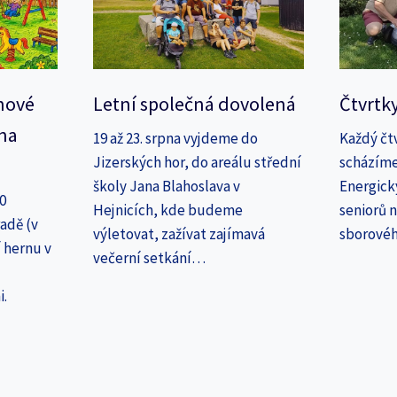
nové
Letní společná dovolená
Čtvrtk
na
19 až 23. srpna vyjdeme do
Každý čt
Jizerských hor, do areálu střední
scházíme
školy Jana Blahoslava v
Energick
30
Hejnicích, kde budeme
seniorů n
adě (v
výletovat, zažívat zajímavá
sborové
 hernu v
večerní setkání…
i.