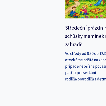
Středeční prázdni
schůzky maminek 
zahradě
Ve středy od 9:30 do 12:
otevíráme hřiště na zahr
případě nepřízně počasí
patře) pro setkání
rodičů/prarodičů s dětm