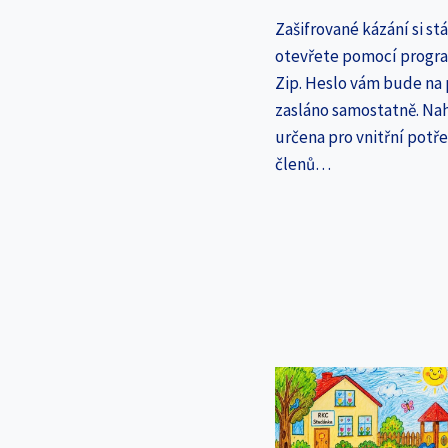
Zašifrované kázání si st
otevřete pomocí progr
Zip. Heslo vám bude na
zasláno samostatně. Nah
určena pro vnitřní potř
členů…