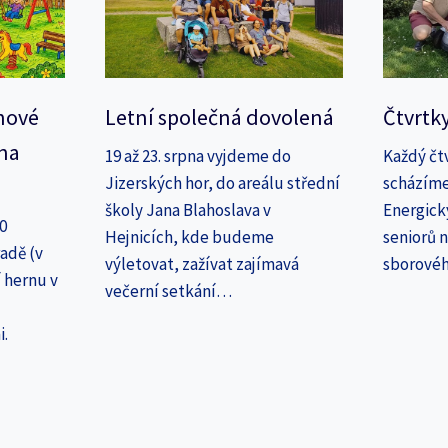
nové
Letní společná dovolená
Čtvrtk
na
19 až 23. srpna vyjdeme do
Každý čt
Jizerských hor, do areálu střední
scházíme
školy Jana Blahoslava v
Energick
30
Hejnicích, kde budeme
seniorů n
adě (v
výletovat, zažívat zajímavá
sborové
 hernu v
večerní setkání…
i.