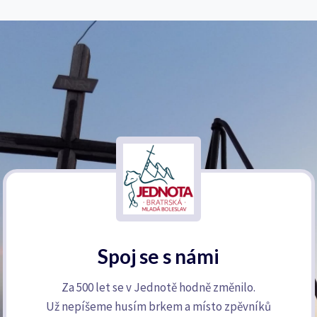
Spoj se s námi
Za 500 let se v Jednotě hodně změnilo.
Už nepíšeme husím brkem a místo zpěvníků