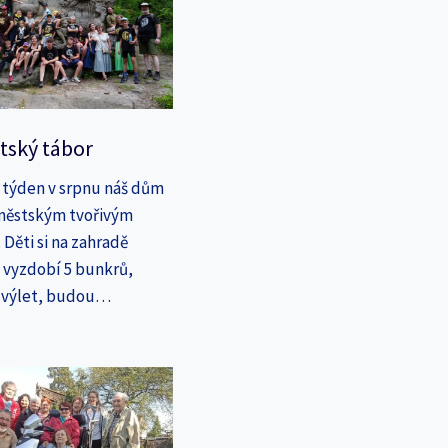
tský tábor
 týden v srpnu náš dům
íměstským tvořivým
Děti si na zahradě
a vyzdobí 5 bunkrů,
a výlet, budou…