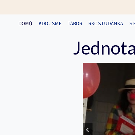
Přeskočit
na
obsah
DOMŮ
KDO JSME
TÁBOR
RKC STUDÁNKA
S.
Jednota