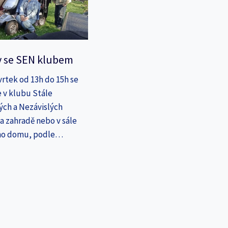
y se SEN klubem
vrtek od 13h do 15h se
 v klubu Stále
ých a Nezávislých
a zahradě nebo v sále
ho domu, podle…