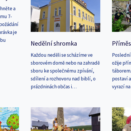
áhněte a
amu 7-
 požádání
rávka je
ebu
Nedělní shromka
Příměs
Každou neděli se scházíme ve
Poslední
sborovém domě nebo na zahradě
ožije př
sboru ke společnému zpívání,
táborem. 
sdílení a rozhovoru nad biblí, o
postaví 
prázdninách občas i…
vyrazí n