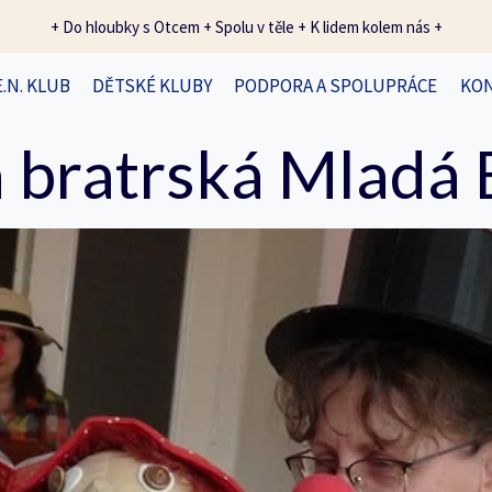
+ Do hloubky s Otcem + Spolu v těle + K lidem kolem nás +
E.N. KLUB
DĚTSKÉ KLUBY
PODPORA A SPOLUPRÁCE
KO
 bratrská Mladá 