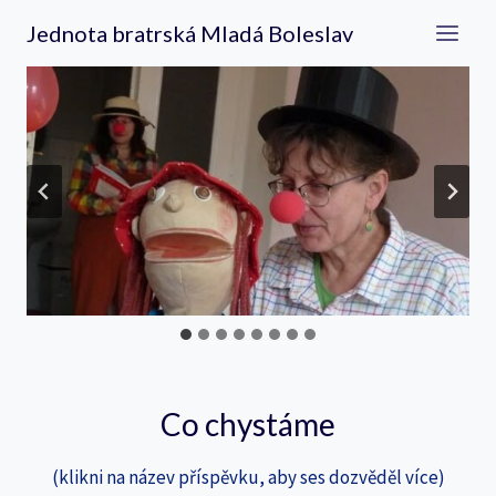
Přeskočit
Jednota bratrská Mladá Boleslav
na
obsah
…
Co chystáme
(klikni na název příspěvku, aby ses dozvěděl více)