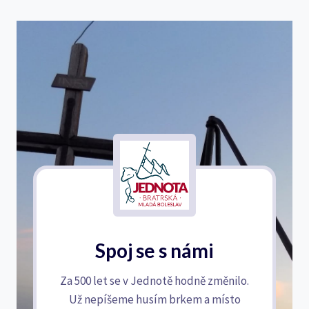
Spoj se s námi
Za 500 let se v Jednotě hodně změnilo.
Už nepíšeme husím brkem a místo