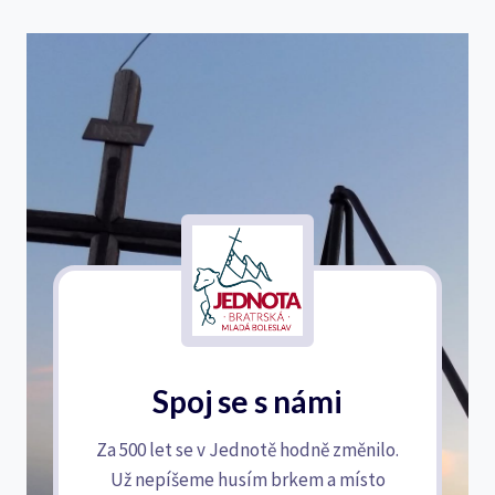
Spoj se s námi
Za 500 let se v Jednotě hodně změnilo.
Už nepíšeme husím brkem a místo