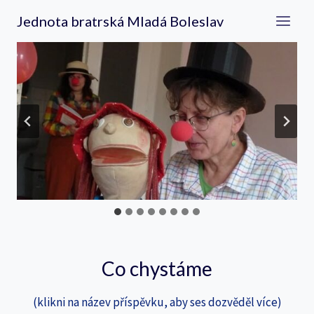
Přeskočit
Jednota bratrská Mladá Boleslav
na
obsah
…
Co chystáme
(klikni na název příspěvku, aby ses dozvěděl více)