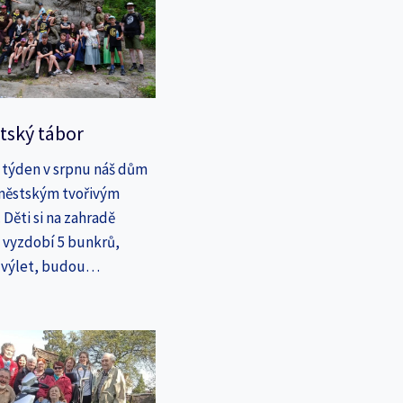
tský tábor
 týden v srpnu náš dům
íměstským tvořivým
Děti si na zahradě
a vyzdobí 5 bunkrů,
a výlet, budou…