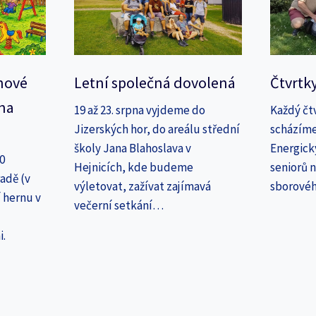
nové
Letní společná dovolená
Čtvrtk
na
19 až 23. srpna vyjdeme do
Každý čt
Jizerských hor, do areálu střední
scházíme
školy Jana Blahoslava v
Energick
30
Hejnicích, kde budeme
seniorů n
adě (v
výletovat, zažívat zajímavá
sborové
 hernu v
večerní setkání…
i.