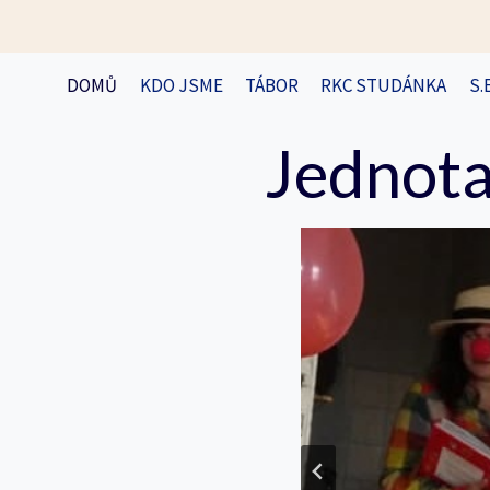
Přeskočit
na
obsah
DOMŮ
KDO JSME
TÁBOR
RKC STUDÁNKA
S.
Jednota