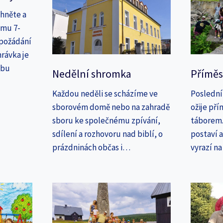
áhněte a
amu 7-
 požádání
rávka je
ebu
Nedělní shromka
Příměs
Každou neděli se scházíme ve
Poslední
sborovém domě nebo na zahradě
ožije př
sboru ke společnému zpívání,
táborem. 
sdílení a rozhovoru nad biblí, o
postaví 
prázdninách občas i…
vyrazí n