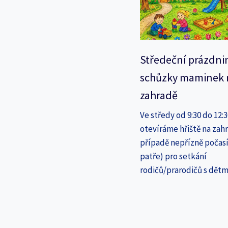
Středeční prázdni
schůzky maminek 
zahradě
Ve středy od 9:30 do 12:
otevíráme hřiště na zahr
případě nepřízně počasí
patře) pro setkání
rodičů/prarodičů s dětm