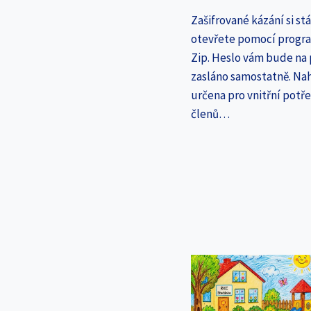
Zašifrované kázání si st
otevřete pomocí progr
Zip. Heslo vám bude na
zasláno samostatně. Nah
určena pro vnitřní potř
členů…