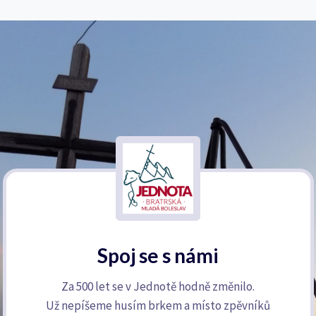
Spoj se s námi
Za 500 let se v Jednotě hodně změnilo.
Už nepíšeme husím brkem a místo zpěvníků