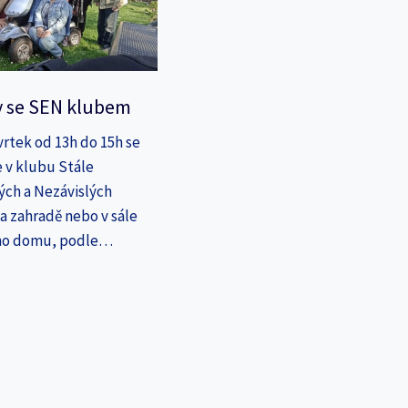
y se SEN klubem
vrtek od 13h do 15h se
 v klubu Stále
ých a Nezávislých
a zahradě nebo v sále
ho domu, podle…