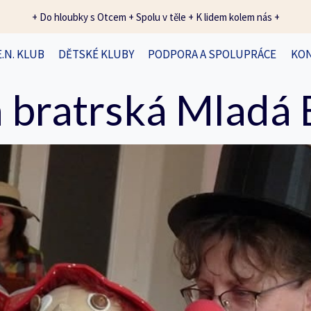
+ Do hloubky s Otcem + Spolu v těle + K lidem kolem nás +
E.N. KLUB
DĚTSKÉ KLUBY
PODPORA A SPOLUPRÁCE
KO
 bratrská Mladá 