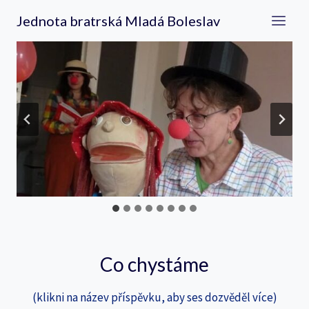
Přeskočit
Jednota bratrská Mladá Boleslav
na
obsah
Co chystáme
(klikni na název příspěvku, aby ses dozvěděl více)