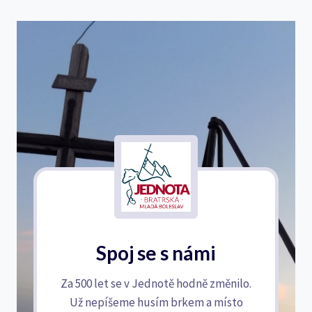
Spoj se s námi
Za 500 let se v Jednotě hodně změnilo.
Už nepíšeme husím brkem a místo