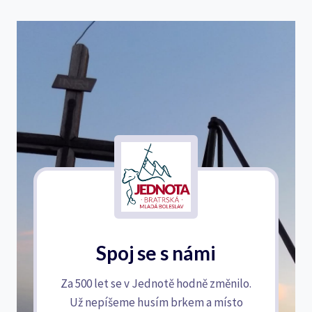
Spoj se s námi
Za 500 let se v Jednotě hodně změnilo.
Už nepíšeme husím brkem a místo