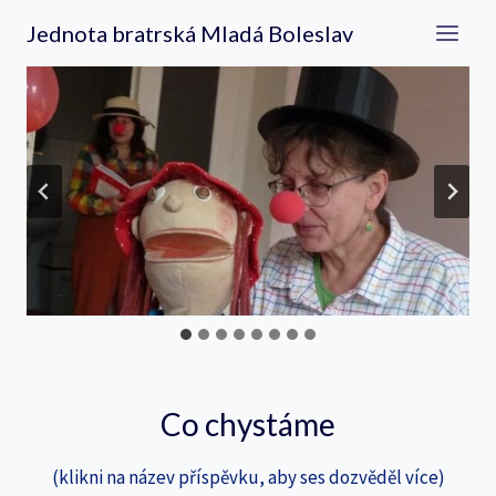
Přeskočit
Jednota bratrská Mladá Boleslav
na
obsah
Co chystáme
(klikni na název příspěvku, aby ses dozvěděl více)