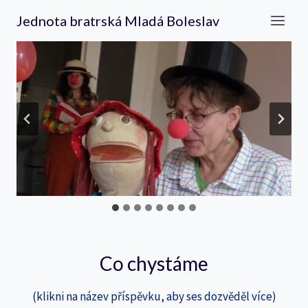
Přeskočit
Jednota bratrská Mladá Boleslav
na
obsah
Co chystáme
(klikni na název příspěvku, aby ses dozvěděl více)