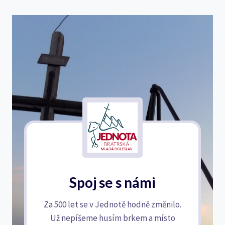
Spoj se s námi
Za 500 let se v Jednotě hodně změnilo.
Už nepíšeme husím brkem a místo