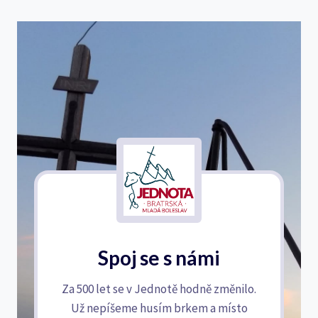
Spoj se s námi
Za 500 let se v Jednotě hodně změnilo.
Už nepíšeme husím brkem a místo