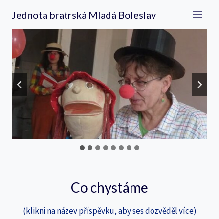
Přeskočit
Jednota bratrská Mladá Boleslav
na
obsah
Co chystáme
(klikni na název příspěvku, aby ses dozvěděl více)