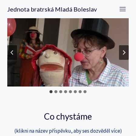
Přeskočit
Jednota bratrská Mladá Boleslav
na
obsah
Co chystáme
(klikni na název příspěvku, aby ses dozvěděl více)