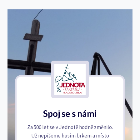
Spoj se s námi
Za 500 let se v Jednotě hodně změnilo.
Už nepíšeme husím brkem a místo