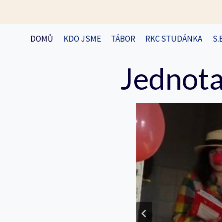
Přeskočit
na
obsah
DOMŮ
KDO JSME
TÁBOR
RKC STUDÁNKA
S.
Jednota