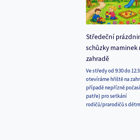
Středeční prázdni
schůzky maminek 
zahradě
Ve středy od 9:30 do 12:
otevíráme hřiště na zahr
případě nepřízně počasí
patře) pro setkání
rodičů/prarodičů s dětm