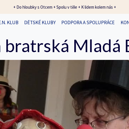
+ Do hloubky s Otcem + Spolu v těle + K lidem kolem nás +
E.N. KLUB
DĚTSKÉ KLUBY
PODPORA A SPOLUPRÁCE
KO
 bratrská Mladá 