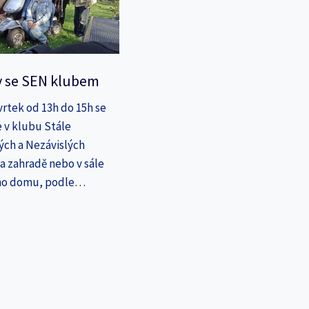
y se SEN klubem
vrtek od 13h do 15h se
 v klubu Stále
ých a Nezávislých
a zahradě nebo v sále
ho domu, podle…