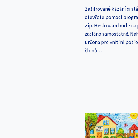
Zašifrované kázání si st
otevřete pomocí progr
Zip. Heslo vám bude na
zasláno samostatně. Nah
určena pro vnitřní potř
členů…