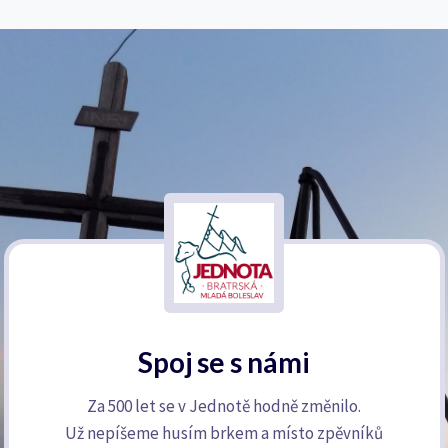
Spoj se s námi
Za 500 let se v Jednotě hodně změnilo.
Už nepíšeme husím brkem a místo zpěvníků