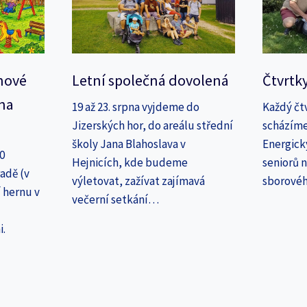
nové
Letní společná dovolená
Čtvrtk
na
19 až 23. srpna vyjdeme do
Každý čt
Jizerských hor, do areálu střední
scházíme
školy Jana Blahoslava v
Energick
30
Hejnicích, kde budeme
seniorů n
adě (v
výletovat, zažívat zajímavá
sborové
 hernu v
večerní setkání…
i.