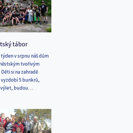
tský tábor
 týden v srpnu náš dům
íměstským tvořivým
Děti si na zahradě
a vyzdobí 5 bunkrů,
a výlet, budou…