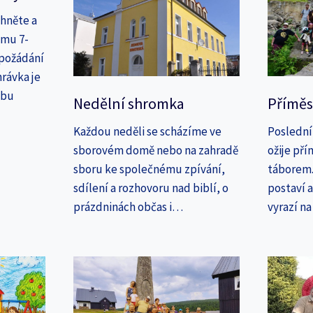
áhněte a
amu 7-
 požádání
rávka je
ebu
Nedělní shromka
Příměs
Každou neděli se scházíme ve
Poslední
sborovém domě nebo na zahradě
ožije př
sboru ke společnému zpívání,
táborem. 
sdílení a rozhovoru nad biblí, o
postaví 
prázdninách občas i…
vyrazí n