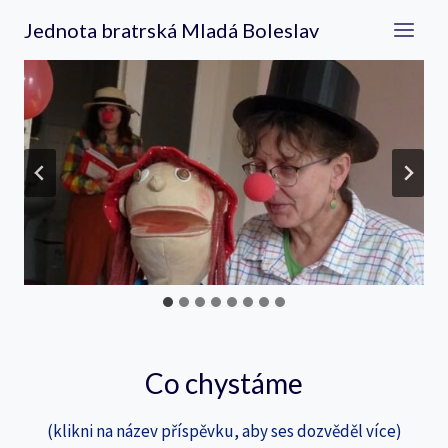
Přeskočit
Jednota bratrská Mladá Boleslav
na
obsah
Co chystáme
(klikni na název příspěvku, aby ses dozvěděl více)