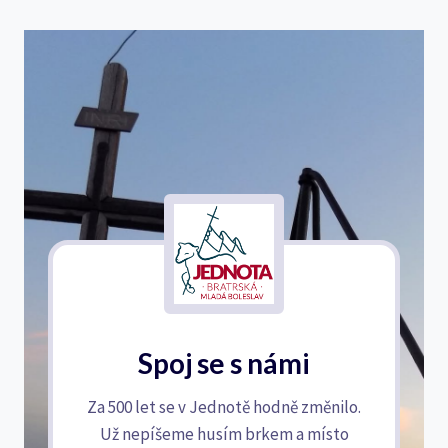
Spoj se s námi
Za 500 let se v Jednotě hodně změnilo.
Už nepíšeme husím brkem a místo