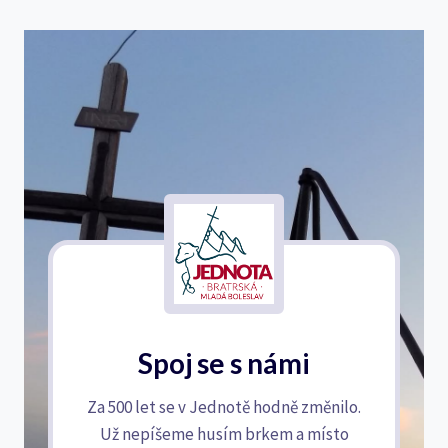
Spoj se s námi
Za 500 let se v Jednotě hodně změnilo.
Už nepíšeme husím brkem a místo