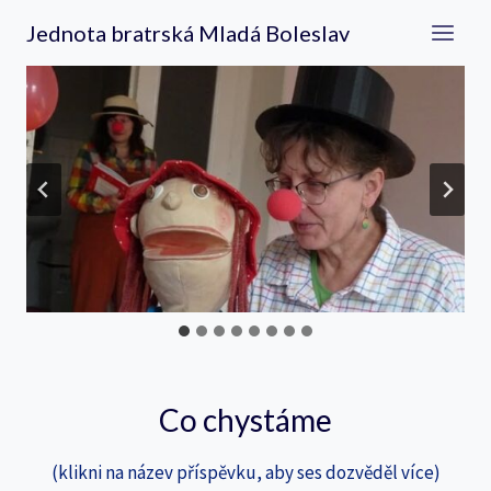
Přeskočit
Jednota bratrská Mladá Boleslav
na
obsah
Co chystáme
(klikni na název příspěvku, aby ses dozvěděl více)