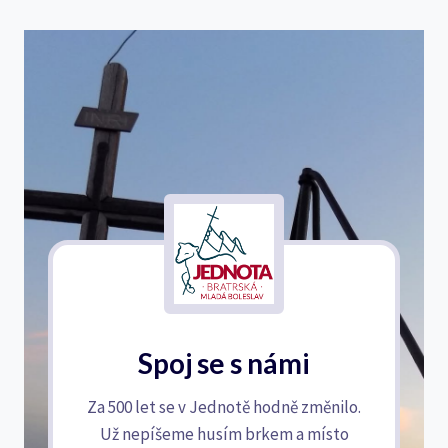
Spoj se s námi
Za 500 let se v Jednotě hodně změnilo.
Už nepíšeme husím brkem a místo