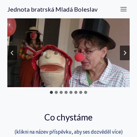
Přeskočit
Jednota bratrská Mladá Boleslav
na
obsah
Co chystáme
(klikni na název příspěvku, aby ses dozvěděl více)