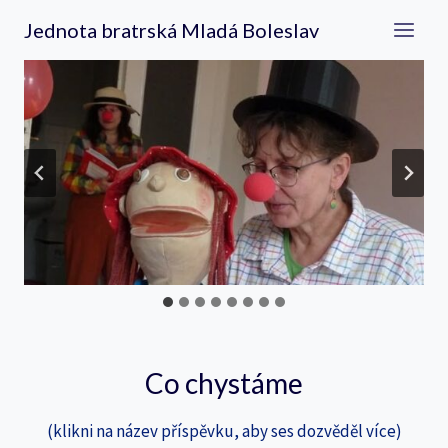
Přeskočit
Jednota bratrská Mladá Boleslav
na
obsah
Co chystáme
(klikni na název příspěvku, aby ses dozvěděl více)