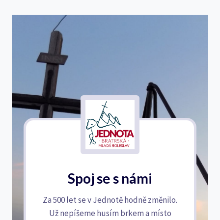
Spoj se s námi
Za 500 let se v Jednotě hodně změnilo.
Už nepíšeme husím brkem a místo