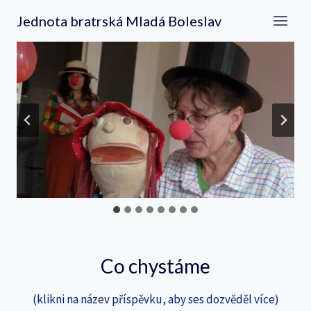
Přeskočit
Jednota bratrská Mladá Boleslav
na
obsah
Co chystáme
(klikni na název příspěvku, aby ses dozvěděl více)