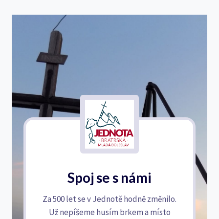
Spoj se s námi
Za 500 let se v Jednotě hodně změnilo.
Už nepíšeme husím brkem a místo