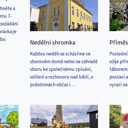
áhněte a
amu 7-
 požádání
rávka je
ebu
Nedělní shromka
Příměs
Každou neděli se scházíme ve
Poslední
sborovém domě nebo na zahradě
ožije př
sboru ke společnému zpívání,
táborem. 
sdílení a rozhovoru nad biblí, o
postaví 
prázdninách občas i…
vyrazí n