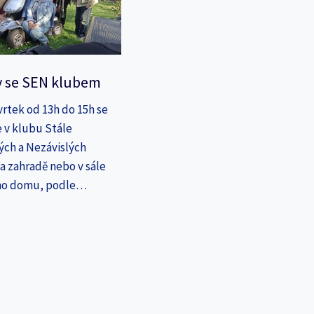
y se SEN klubem
vrtek od 13h do 15h se
 v klubu Stále
ých a Nezávislých
a zahradě nebo v sále
ho domu, podle…