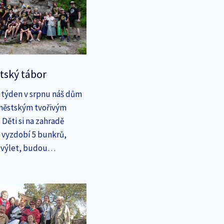
tský tábor
 týden v srpnu náš dům
íměstským tvořivým
Děti si na zahradě
a vyzdobí 5 bunkrů,
a výlet, budou…