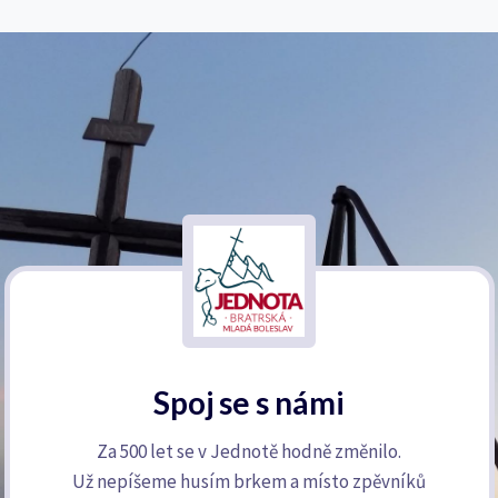
Spoj se s námi
Za 500 let se v Jednotě hodně změnilo.
Už nepíšeme husím brkem a místo zpěvníků