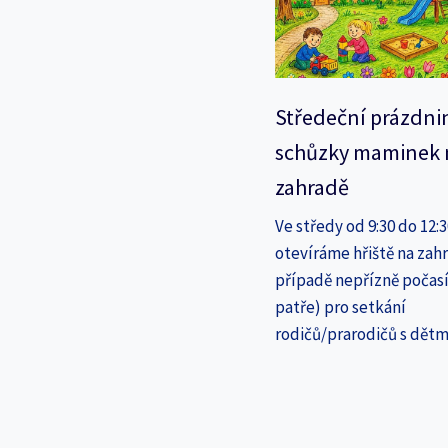
Středeční prázdni
schůzky maminek 
zahradě
Ve středy od 9:30 do 12:
otevíráme hřiště na zahr
případě nepřízně počasí
patře) pro setkání
rodičů/prarodičů s dětm