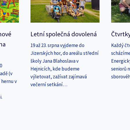
nové
Letní společná dovolená
Čtvrtk
na
19 až 23. srpna vyjdeme do
Každý čt
Jizerských hor, do areálu střední
scházíme
školy Jana Blahoslava v
Energick
30
Hejnicích, kde budeme
seniorů n
adě (v
výletovat, zažívat zajímavá
sborové
 hernu v
večerní setkání…
i.