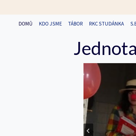
Přeskočit
na
obsah
DOMŮ
KDO JSME
TÁBOR
RKC STUDÁNKA
S.
Jednota