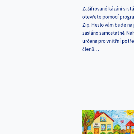
Zašifrované kázání si st
otevřete pomocí progr
Zip. Heslo vám bude na
zasláno samostatně. Nah
určena pro vnitřní potř
členů…