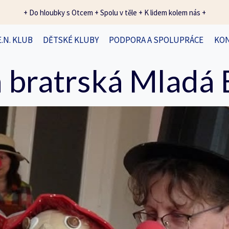
+ Do hloubky s Otcem + Spolu v těle + K lidem kolem nás +
E.N. KLUB
DĚTSKÉ KLUBY
PODPORA A SPOLUPRÁCE
KO
 bratrská Mladá 