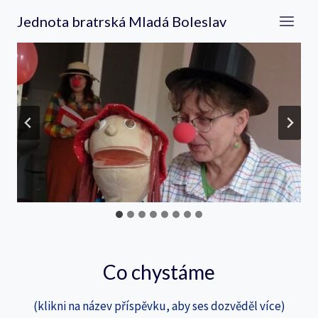
Přeskočit
Jednota bratrská Mladá Boleslav
na
obsah
Co chystáme
(klikni na název příspěvku, aby ses dozvěděl více)