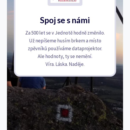
Spoj se s námi
Za 500 let se v Jednotě hodně změnilo.
Už nepíšeme husím brkem a místo
zpěvníků používáme dataprojektor.
Ale hodnoty, ty se nemění.
Víra. Láska. Naděje.