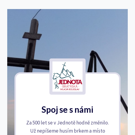
Spoj se s námi
Za 500 let se v Jednotě hodně změnilo.
Už nepíšeme husím brkem a místo