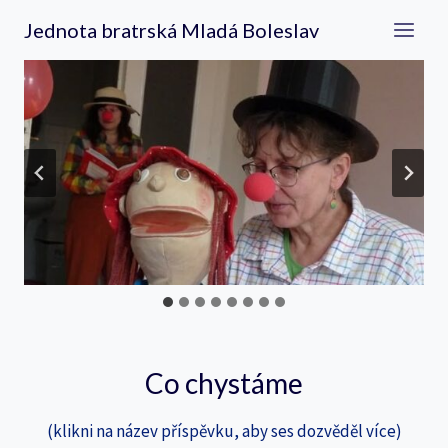
Přeskočit
Jednota bratrská Mladá Boleslav
na
obsah
Co chystáme
(klikni na název příspěvku, aby ses dozvěděl více)