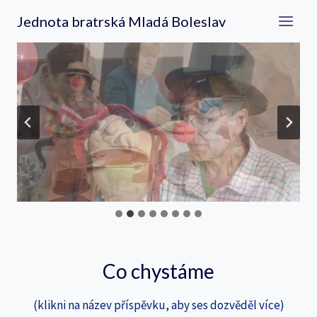
Přeskočit
Jednota bratrská Mladá Boleslav
na
obsah
Co chystáme
(klikni na název příspěvku, aby ses dozvěděl více)