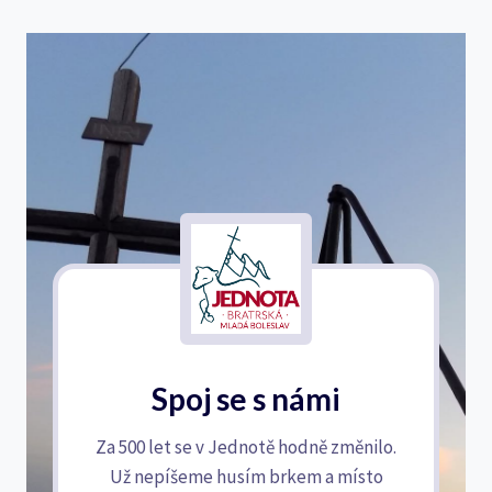
Spoj se s námi
Za 500 let se v Jednotě hodně změnilo.
Už nepíšeme husím brkem a místo