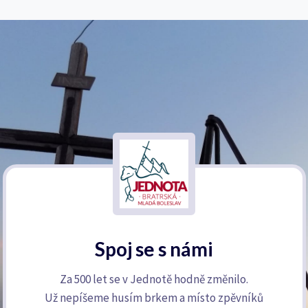
Spoj se s námi
Za 500 let se v Jednotě hodně změnilo.
Už nepíšeme husím brkem a místo zpěvníků