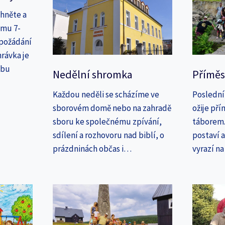
áhněte a
amu 7-
 požádání
rávka je
ebu
Nedělní shromka
Příměs
Každou neděli se scházíme ve
Poslední
sborovém domě nebo na zahradě
ožije př
sboru ke společnému zpívání,
táborem. 
sdílení a rozhovoru nad biblí, o
postaví 
prázdninách občas i…
vyrazí n