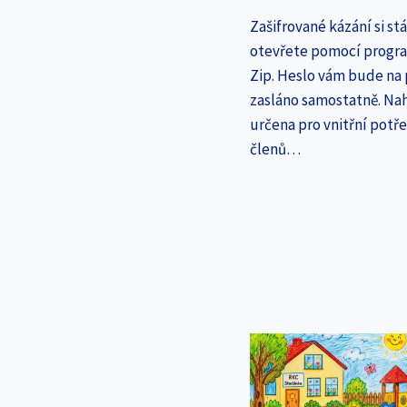
Zašifrované kázání si st
otevřete pomocí progr
Zip. Heslo vám bude na
zasláno samostatně. Nah
určena pro vnitřní potř
členů…