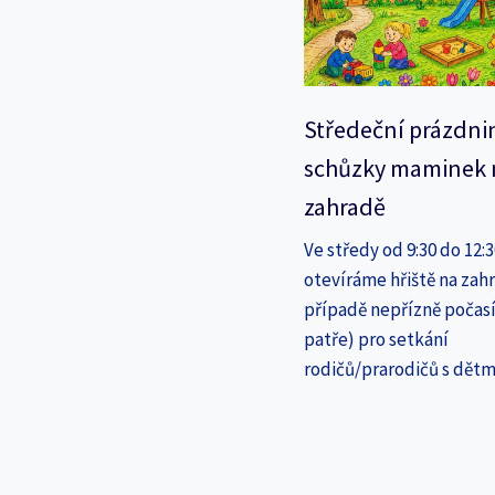
Středeční prázdni
schůzky maminek 
zahradě
Ve středy od 9:30 do 12:
otevíráme hřiště na zahr
případě nepřízně počasí
patře) pro setkání
rodičů/prarodičů s dětm