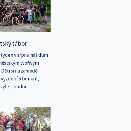
tský tábor
 týden v srpnu náš dům
íměstským tvořivým
Děti si na zahradě
a vyzdobí 5 bunkrů,
a výlet, budou…