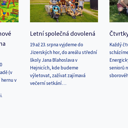
nové
Letní společná dovolená
Čtvrtk
na
19 až 23. srpna vyjdeme do
Každý čt
Jizerských hor, do areálu střední
scházíme
školy Jana Blahoslava v
Energick
30
Hejnicích, kde budeme
seniorů n
adě (v
výletovat, zažívat zajímavá
sborové
 hernu v
večerní setkání…
i.