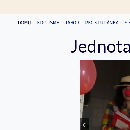
Přeskočit
na
obsah
DOMŮ
KDO JSME
TÁBOR
RKC STUDÁNKA
S.
Jednota