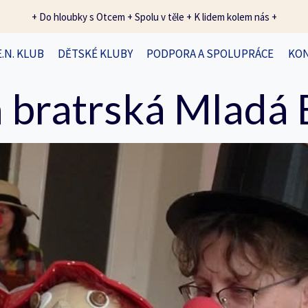
+ Do hloubky s Otcem + Spolu v těle + K lidem kolem nás +
E.N. KLUB
DĚTSKÉ KLUBY
PODPORA A SPOLUPRÁCE
KO
 bratrská Mladá 