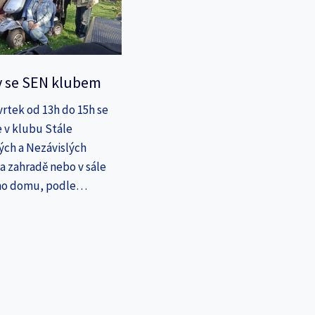
y se SEN klubem
vrtek od 13h do 15h se
 v klubu Stále
ých a Nezávislých
a zahradě nebo v sále
ho domu, podle…