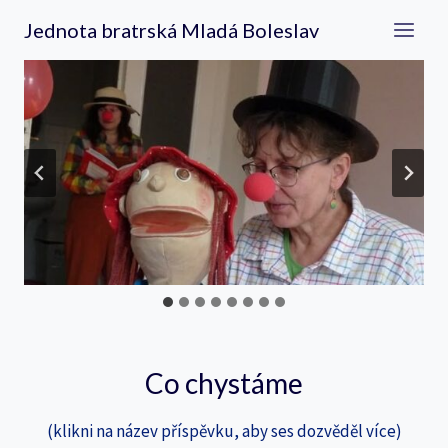
Přeskočit
Jednota bratrská Mladá Boleslav
na
obsah
Co chystáme
(klikni na název příspěvku, aby ses dozvěděl více)