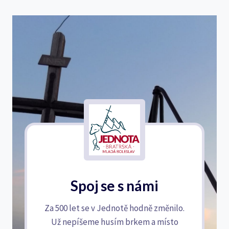
Spoj se s námi
Za 500 let se v Jednotě hodně změnilo.
Už nepíšeme husím brkem a místo