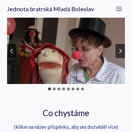
Přeskočit
Jednota bratrská Mladá Boleslav
na
obsah
Co chystáme
(klikni na název příspěvku, aby ses dozvěděl více)