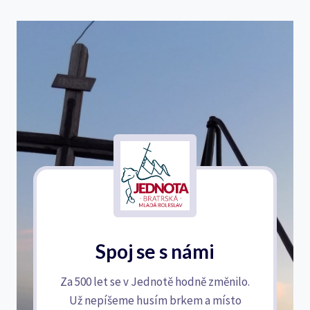
Spoj se s námi
Za 500 let se v Jednotě hodně změnilo.
Už nepíšeme husím brkem a místo