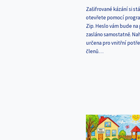
Zašifrované kázání si st
otevřete pomocí progr
Zip. Heslo vám bude na
zasláno samostatně. Nah
určena pro vnitřní potř
členů…