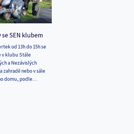
y se SEN klubem
vrtek od 13h do 15h se
 v klubu Stále
ých a Nezávislých
a zahradě nebo v sále
ho domu, podle…