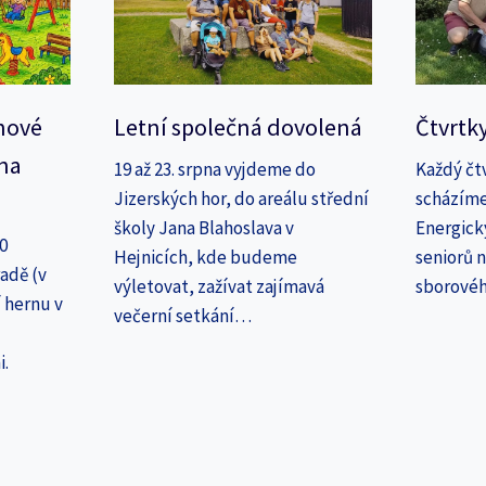
nové
Letní společná dovolená
Čtvrtk
na
19 až 23. srpna vyjdeme do
Každý čt
Jizerských hor, do areálu střední
scházíme
školy Jana Blahoslava v
Energick
30
Hejnicích, kde budeme
seniorů n
adě (v
výletovat, zažívat zajímavá
sborové
 hernu v
večerní setkání…
i.