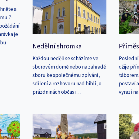
áhněte a
amu 7-
 požádání
rávka je
ebu
Nedělní shromka
Příměs
Každou neděli se scházíme ve
Poslední
sborovém domě nebo na zahradě
ožije př
sboru ke společnému zpívání,
táborem. 
sdílení a rozhovoru nad biblí, o
postaví 
prázdninách občas i…
vyrazí n