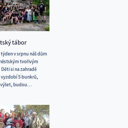
tský tábor
 týden v srpnu náš dům
íměstským tvořivým
Děti si na zahradě
a vyzdobí 5 bunkrů,
a výlet, budou…