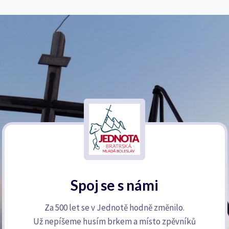
Spoj se s námi
Za 500 let se v Jednotě hodně změnilo.
Už nepíšeme husím brkem a místo zpěvníků