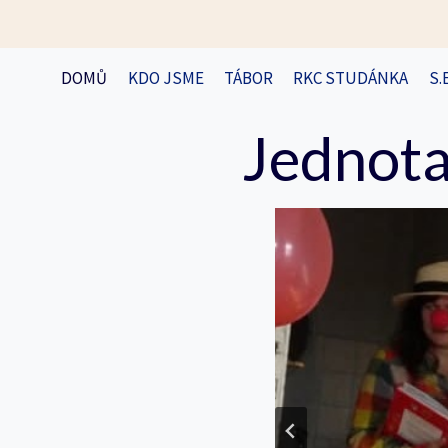
Přeskočit
na
obsah
DOMŮ
KDO JSME
TÁBOR
RKC STUDÁNKA
S.
Jednota