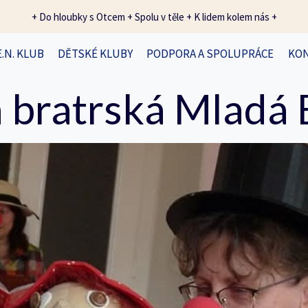
+ Do hloubky s Otcem + Spolu v těle + K lidem kolem nás +
E.N. KLUB
DĚTSKÉ KLUBY
PODPORA A SPOLUPRÁCE
KO
 bratrská Mladá 