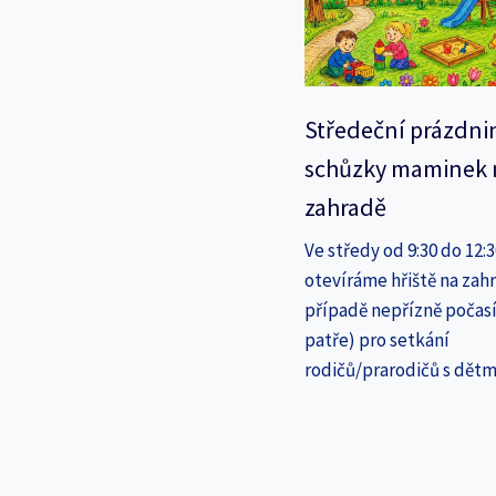
Středeční prázdni
schůzky maminek 
zahradě
Ve středy od 9:30 do 12:
otevíráme hřiště na zahr
případě nepřízně počasí
patře) pro setkání
rodičů/prarodičů s dětm