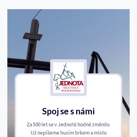
Spoj se s námi
Za 500 let se v Jednotě hodně změnilo.
Už nepíšeme husím brkem a místo