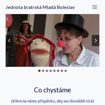
Přeskočit
Jednota bratrská Mladá Boleslav
na
obsah
Co chystáme
(klikni na název příspěvku, aby ses dozvěděl více)