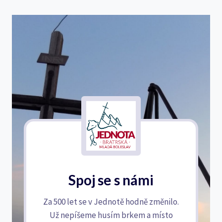
Spoj se s námi
Za 500 let se v Jednotě hodně změnilo.
Už nepíšeme husím brkem a místo