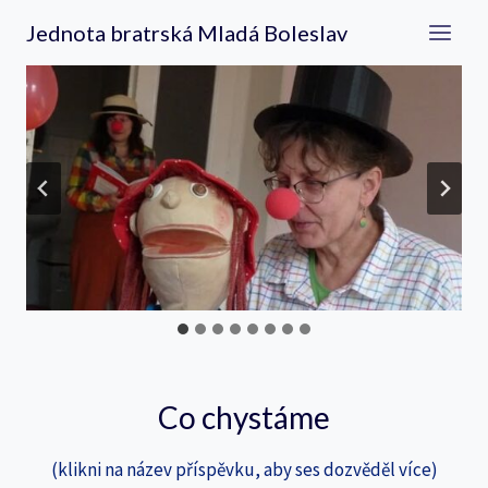
Přeskočit
Jednota bratrská Mladá Boleslav
na
obsah
Co chystáme
(klikni na název příspěvku, aby ses dozvěděl více)