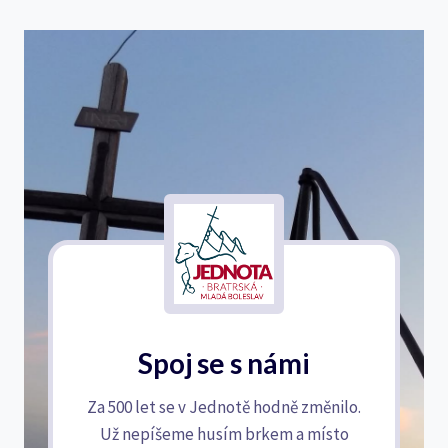
Spoj se s námi
Za 500 let se v Jednotě hodně změnilo.
Už nepíšeme husím brkem a místo