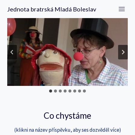
Přeskočit
Jednota bratrská Mladá Boleslav
na
obsah
…
Co chystáme
(klikni na název příspěvku, aby ses dozvěděl více)