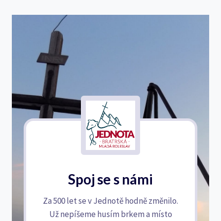
Spoj se s námi
Za 500 let se v Jednotě hodně změnilo.
Už nepíšeme husím brkem a místo