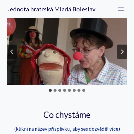
Přeskočit
Jednota bratrská Mladá Boleslav
na
obsah
Co chystáme
(klikni na název příspěvku, aby ses dozvěděl více)