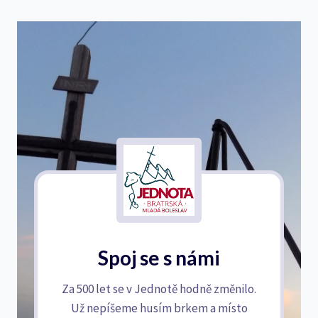
Spoj se s námi
Za 500 let se v Jednotě hodně změnilo.
Už nepíšeme husím brkem a místo