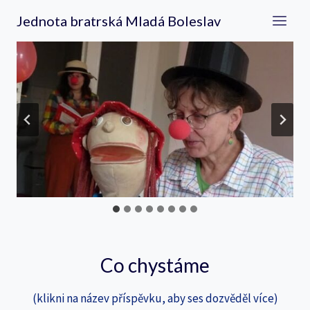
Přeskočit
Jednota bratrská Mladá Boleslav
na
obsah
…
Co chystáme
(klikni na název příspěvku, aby ses dozvěděl více)