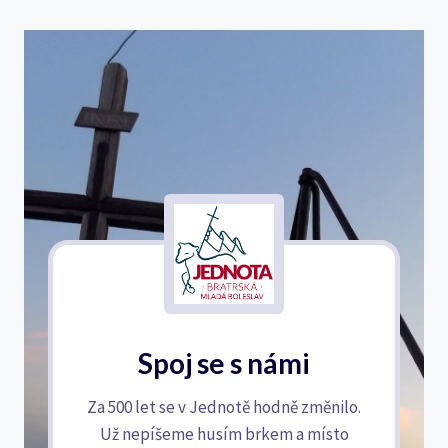
Spoj se s námi
Za 500 let se v Jednotě hodně změnilo.
Už nepíšeme husím brkem a místo