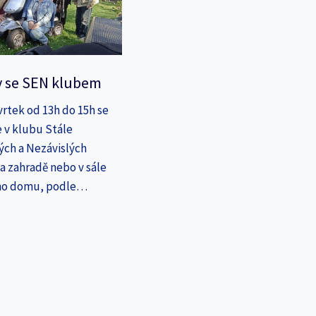
y se SEN klubem
vrtek od 13h do 15h se
 v klubu Stále
ých a Nezávislých
a zahradě nebo v sále
ho domu, podle…