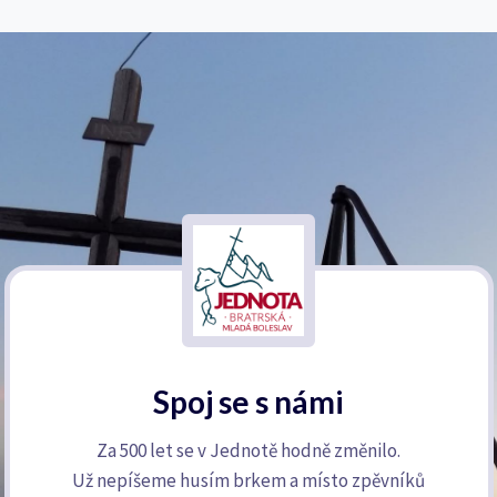
Spoj se s námi
Za 500 let se v Jednotě hodně změnilo.
Už nepíšeme husím brkem a místo zpěvníků