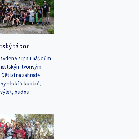
tský tábor
 týden v srpnu náš dům
íměstským tvořivým
Děti si na zahradě
a vyzdobí 5 bunkrů,
a výlet, budou…