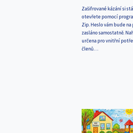
Zašifrované kázání si st
otevřete pomocí progr
Zip. Heslo vám bude na
zasláno samostatně. Nah
určena pro vnitřní potř
členů…