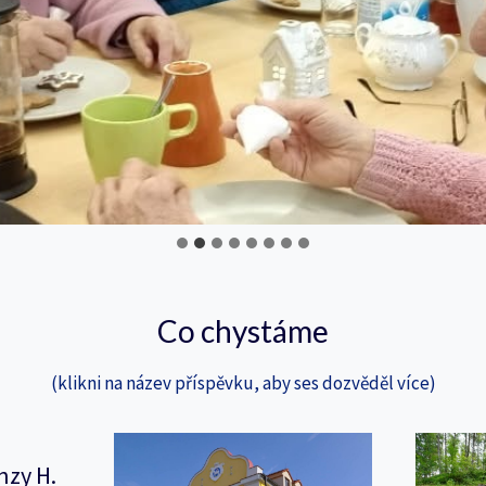
Co chystáme
(klikni na název příspěvku, aby ses dozvěděl více)
nzy H.