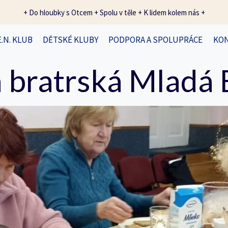
+ Do hloubky s Otcem + Spolu v těle + K lidem kolem nás +
E.N. KLUB
DĚTSKÉ KLUBY
PODPORA A SPOLUPRÁCE
KO
 bratrská Mladá 