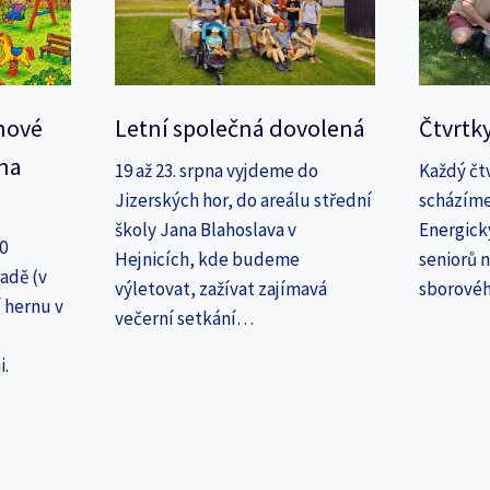
nové
Letní společná dovolená
Čtvrtk
na
19 až 23. srpna vyjdeme do
Každý čt
Jizerských hor, do areálu střední
scházíme
školy Jana Blahoslava v
Energick
30
Hejnicích, kde budeme
seniorů n
adě (v
výletovat, zažívat zajímavá
sborové
 hernu v
večerní setkání…
i.