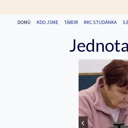
Přeskočit
na
obsah
DOMŮ
KDO JSME
TÁBOR
RKC STUDÁNKA
S.
Jednota