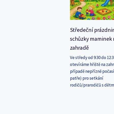
Středeční prázdni
schůzky maminek 
zahradě
Ve středy od 9:30 do 12:
otevíráme hřiště na zahr
případě nepřízně počasí
patře) pro setkání
rodičů/prarodičů s dětm