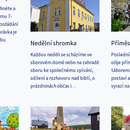
áhněte a
amu 7-
 požádání
rávka je
ebu
Nedělní shromka
Příměs
Každou neděli se scházíme ve
Poslední
sborovém domě nebo na zahradě
ožije př
sboru ke společnému zpívání,
táborem. 
sdílení a rozhovoru nad biblí, o
postaví 
prázdninách občas i…
vyrazí n