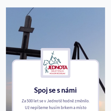
Spoj se s námi
Za 500 let se v Jednotě hodně změnilo.
Už nepíšeme husím brkem a místo