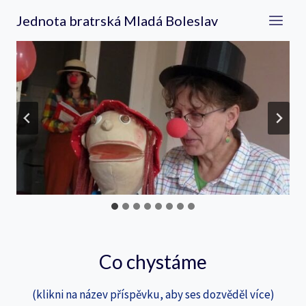
Přeskočit
Jednota bratrská Mladá Boleslav
na
obsah
Co chystáme
(klikni na název příspěvku, aby ses dozvěděl více)